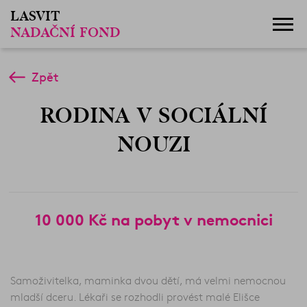
LASVIT
NADAČNÍ FOND
Zpět
RODINA V SOCIÁLNÍ
NOUZI
10 000 Kč na pobyt v nemocnici
Samoživitelka, maminka dvou dětí, má velmi nemocnou
mladší dceru. Lékaři se rozhodli provést malé Elišce