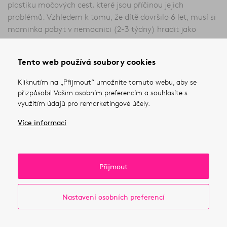
plastiku močových cest, které jsou příčinou jejich
problémů. Vzhledem k tomu, že dítě dovršilo 6 let, musí si
maminka pobyt v nemocnici (2-3 týdny) hradit jako
doprovod sama, což si vzhledem ke své situaci nemůže
dovolit.
Tento web používá soubory cookies
Kliknutím na „Přijmout“ umožníte tomuto webu, aby se
přizpůsobil Vašim osobním preferencím a souhlasíte s
využitím údajů pro remarketingové účely.
Více informací
Přijmout
Nastavení osobních preferencí