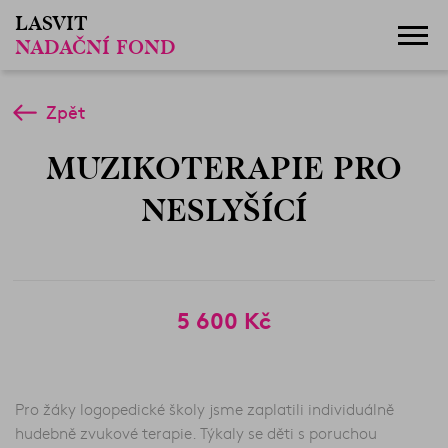
LASVIT
NADAČNÍ FOND
Zpět
MUZIKOTERAPIE PRO
NESLYŠÍCÍ
5 600 Kč
Pro žáky logopedické školy jsme zaplatili individuálně
hudebně zvukové terapie. Týkaly se děti s poruchou