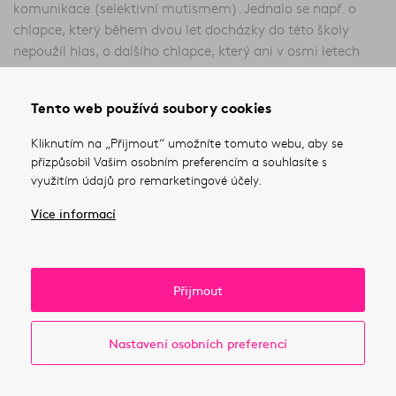
komunikace (selektivní mutismem). Jednalo se např. o
chlapce, který během dvou let docházky do této školy
nepoužil hlas, o dalšího chlapce, který ani v osmi letech
schopen domluvit se se svým okolím.
Tento web používá soubory cookies
Kliknutím na „Přijmout“ umožníte tomuto webu, aby se
přizpůsobil Vašim osobním preferencím a souhlasíte s
využitím údajů pro remarketingové účely.
Více informací
Přijmout
Nastavení osobních preferencí