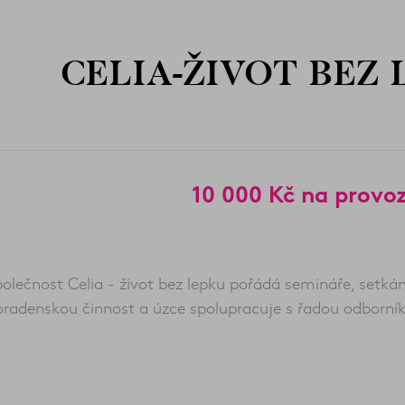
CELIA-ŽIVOT BEZ L
10 000 Kč na provo
olečnost Celia - život bez lepku pořádá semináře, setkán
oradenskou činnost a úzce spolupracuje s řadou odborník