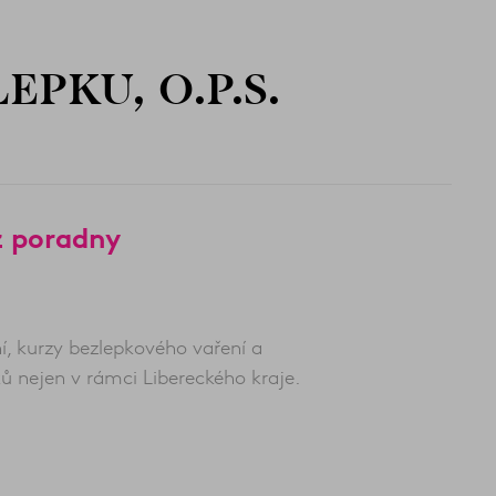
EPKU, O.P.S.
z poradny
í, kurzy bezlepkového vaření a
ů nejen v rámci Libereckého kraje.